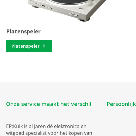
Platenspeler
Platenspeler
Onze service maakt het verschil
Persoonlij
EP:Kuik is al jaren dé elektronica en
witgoed specialist voor het kopen van