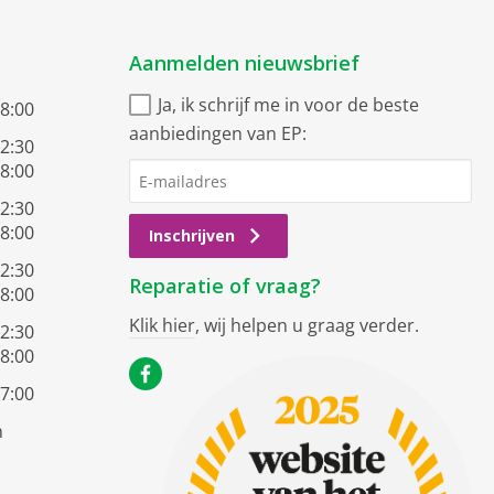
Aanmelden nieuwsbrief
Ja, ik schrijf me in voor de beste
18:00
aanbiedingen van EP:
12:30
18:00
12:30
18:00
Inschrijven
12:30
Reparatie of vraag?
18:00
Klik hier
, wij helpen u graag verder.
12:30
18:00
17:00
n